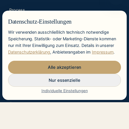
Process
Knowledge
Datenschutz-Einstellungen
Leadership
Wir verwenden ausschließlich technisch notwendige
Speicherung. Statistik- oder Marketing-Dienste kommen
Intelligence
nur mit Ihrer Einwilligung zum Einsatz. Details in unserer
Datenschutzerklärung
, Anbieterangaben im
Impressum
.
KANZLEI
Alle akzeptieren
Zukunftscheck
Nur essenzielle
Lösungen
Individuelle Einstellungen
Insights
Über uns
Kontakt