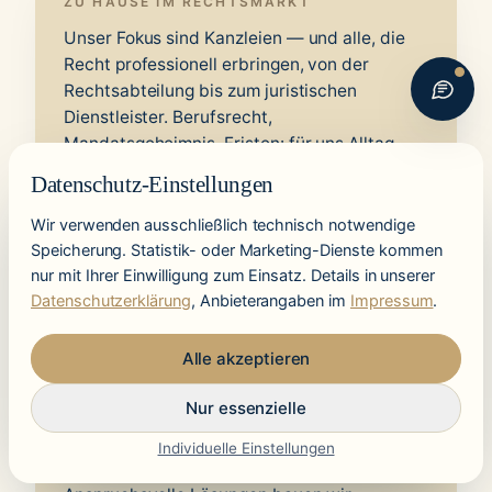
ZU HAUSE IM RECHTSMARKT
Unser Fokus sind Kanzleien — und alle, die
Recht professionell erbringen, von der
Rechtsabteilung bis zum juristischen
Dienstleister. Berufsrecht,
Mandatsgeheimnis, Fristen: für uns Alltag,
keine Randnotiz.
Datenschutz-Einstellungen
Wir verwenden ausschließlich technisch notwendige
Speicherung. Statistik- oder Marketing-Dienste kommen
BERATUNG UND UMSETZUNG
nur mit Ihrer Einwilligung zum Einsatz. Details in unserer
Datenschutzerklärung
, Anbieterangaben im
Impressum
.
Wir hören nicht beim Konzept auf. Priorisierte
Maßnahmen werden gemeinsam mit Ihrer
Alle akzeptieren
Kanzlei umgesetzt, bis sie im Alltag tragen.
Nur essenzielle
Individuelle Einstellungen
ENTWICKELT IN DEUTSCHLAND