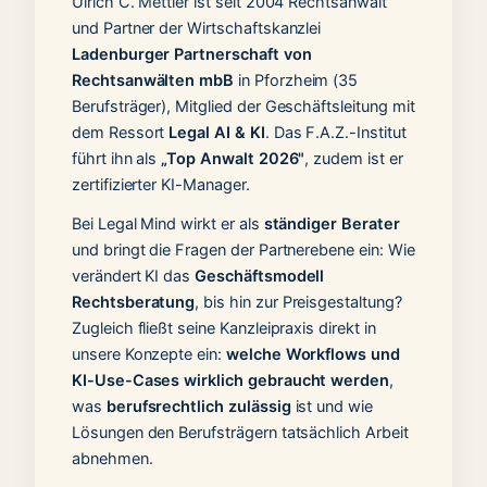
Ulrich C. Mettler ist seit 2004 Rechtsanwalt
und Partner der Wirtschaftskanzlei
Ladenburger Partnerschaft von
Rechtsanwälten mbB
in Pforzheim (35
Berufsträger), Mitglied der Geschäftsleitung mit
dem Ressort
Legal AI & KI
. Das F.A.Z.-Institut
führt ihn als
„Top Anwalt 2026"
, zudem ist er
zertifizierter KI-Manager.
Bei Legal Mind wirkt er als
ständiger Berater
und bringt die Fragen der Partnerebene ein: Wie
verändert KI das
Geschäftsmodell
Rechtsberatung
, bis hin zur Preisgestaltung?
Zugleich fließt seine Kanzleipraxis direkt in
unsere Konzepte ein:
welche Workflows und
KI-Use-Cases wirklich gebraucht werden
,
was
berufsrechtlich zulässig
ist und wie
Lösungen den Berufsträgern tatsächlich Arbeit
abnehmen.