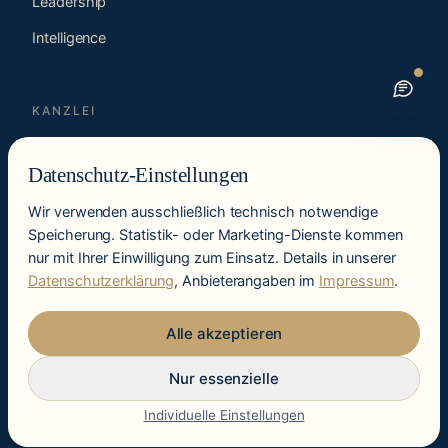
Leadership
Intelligence
KANZLEI
Zukunftscheck
Datenschutz-Einstellungen
Lösungen
Wir verwenden ausschließlich technisch notwendige
Insights
Speicherung. Statistik- oder Marketing-Dienste kommen
nur mit Ihrer Einwilligung zum Einsatz. Details in unserer
Über uns
Datenschutzerklärung
, Anbieterangaben im
Impressum
.
Kontakt
Alle akzeptieren
Nur essenzielle
Individuelle Einstellungen