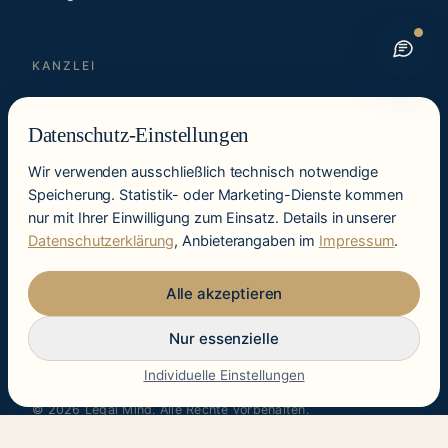
KANZLEI
Zukunftscheck
Datenschutz-Einstellungen
Lösungen
Wir verwenden ausschließlich technisch notwendige
Insights
Speicherung. Statistik- oder Marketing-Dienste kommen
Über uns
nur mit Ihrer Einwilligung zum Einsatz. Details in unserer
Datenschutzerklärung
, Anbieterangaben im
Impressum
.
Kontakt
Alle akzeptieren
Nur essenzielle
Individuelle Einstellungen
© 2026 Legal Mind. Alle Rechte vorbehalten.
Impressum
Datenschutz
Cookie-Einstellungen